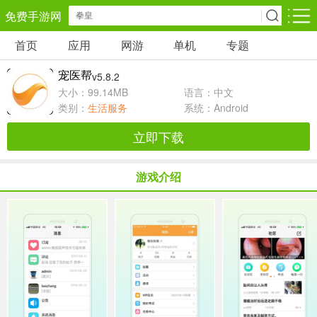
免费手游网
首页
应用
网游
单机
专题
安卓网游
安卓单机
安卓应用
宠医帮
v5.8.2
角色扮演
动作闯关
休闲益智
大小：99.14MB
语言：中文
类别：
生活服务
系统：Android
卡牌对战
策略塔防
冒险解谜
立即下载
经营养成
射击枪战
赛车竞速
游戏介绍
仙侠网游
棋牌游戏
音乐游戏
手游辅助
回合网游
国战网游
儿童教育
体育运动