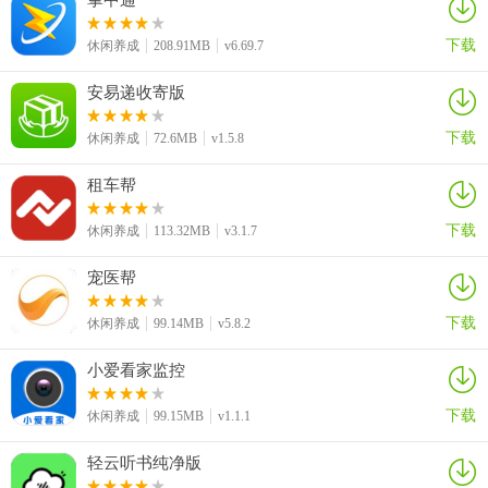
下载
休闲养成
208.91MB
v6.69.7
安易递收寄版
下载
休闲养成
72.6MB
v1.5.8
租车帮
下载
休闲养成
113.32MB
v3.1.7
宠医帮
下载
休闲养成
99.14MB
v5.8.2
小爱看家监控
软件特色
1、精准定位宠医垂直交流领域
下载
休闲养成
99.15MB
v1.1.1
聚焦宠物医疗行业，汇聚各地专业宠物医生，搭建专属交流平台，所
轻云听书纯净版
有讨论内容均围绕宠物诊疗、护理等专业方向，确保交流的专业性与