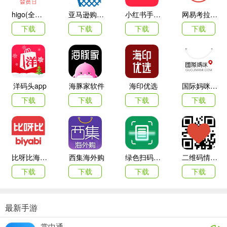
2、专业文章发布分享
higo(全球购)
亚马逊购物app
小红书手机客户端
网易考拉海购
发表见解看法，参与行业话题讨论。
下载
下载
下载
下载
3、宠物治疗知识学习
获取多样治疗方案，提升专业能力。
4、临床经验互通借鉴
洋码头app
海豚家软件
海印优选
国际妈咪海外商城
借鉴同行案例，规避宠物诊疗误区。
下载
下载
下载
下载
比呀比海外购手机版
西集海外购
绿色扫码软件
二维码情书生成器客户端(love letter qrcode)
下载
下载
下载
下载
最新手游
掌中通