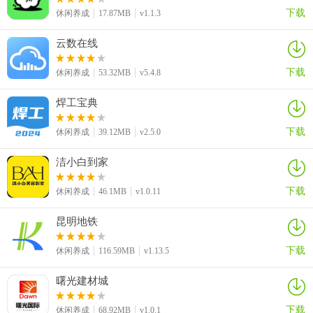
实用性。
下载
休闲养成
17.87MB
v1.1.3
2、支持专业文章发布与互动研讨
云数在线
用户可发布诊疗心得、病例分析等专业文章，同行可针对内容留言讨
下载
休闲养成
53.32MB
v5.4.8
论，形成发布、探讨、总结的互动闭环，促进知识的碰撞与沉淀。
焊工宝典
3、治疗经验共享助力诊疗水平提升
下载
休闲养成
39.12MB
v2.5.0
平台汇聚不同地区、不同领域宠医的临床经验，新手医生可学习成熟
治疗方案，资深医生可分享前沿技术，实现全行业从业者共同进步。
洁小白到家
4、经验交流规避宠物健康隐患
下载
休闲养成
46.1MB
v1.0.11
通过探讨各类宠物疾病的预防与诊疗要点，帮助宠医积累更多临床应
昆明地铁
对经验，在日常工作中提前规避宠物疾病风险，助力宠物健康成长。
下载
5、轻量化设计适配临床工作场景
休闲养成
116.59MB
v1.13.5
界面简洁易操作，功能模块清晰，宠医可利用工作间隙快速上线交
曙光建材城
流、查阅资料，无需占用大量时间，高效平衡工作与学习的关系。
下载
休闲养成
68.92MB
v1.0.1