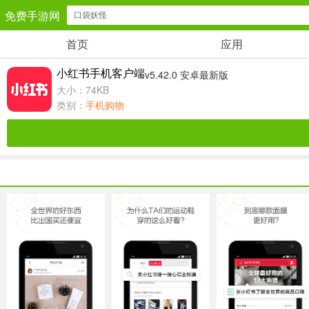
免费手游网
首页
应用
安卓网游
小红书手机客户端
v5.42.0 安卓最新版
角色扮演
大小：74KB
类别：
手机购物
卡牌对战
经营养成
仙侠网游
手游辅助
儿童教育