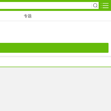
专题
安卓应用
休闲益智
冒险解谜
赛车竞速
音乐游戏
国战网游