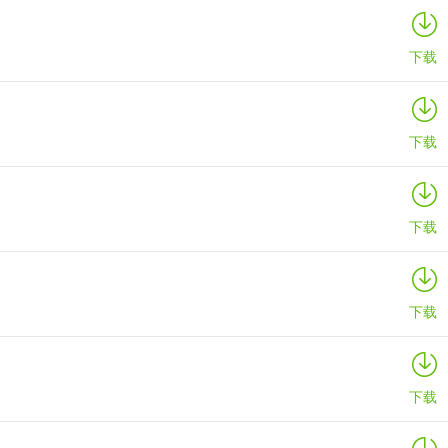
物，那么新罗和乐天的免税店一定要去。里面汇集了绝大部分如雷贯耳的国
下载
下载
下载
下载
下载