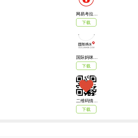
人美女名媛们都在买什么、用什么，积极发帖、点赞、留言，你也能成为
网易考拉海购
下载
tlets里大牌奢侈品价格、美国感恩节购物狂欢必买套装、香港圣诞购
奢侈品哪里买最便宜？大家都在买什么？小红书绝对是您出国旅游、海
国际妈咪海外商城
下载
二维码情书生成器客户端(love letter qrcode)
下载