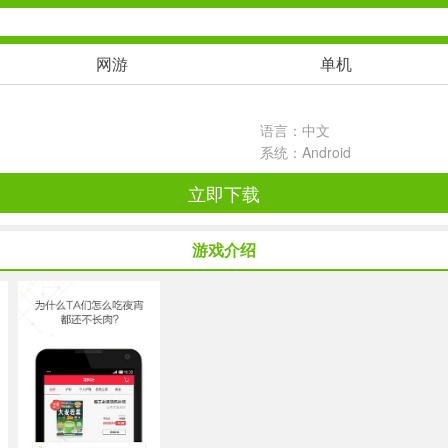
网游
单机
安卓单机
动作闯关
语言：中文
系统：Android
策略塔防
立即下载
射击枪战
游戏介绍
棋牌游戏
回合网游
体育运动