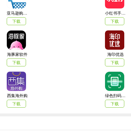
尚饰品等各界达人，白富美聚集地，手指一划即一键关注他们，了解达
亚马逊购物app
小红书手机客户端
下载
下载
出来的购物心得。想知道日本药妆店必买推荐、韩国最新比价信息、欧洲ou
热门地区的旅游购物攻略，根据用户的推选，告诉你去什么值得买？大牌
海豚家软件
海印优选
下载
下载
的商品信息。
喜欢的各种商品。
西集海外购
绿色扫码软件
下载
下载
间的双重最优性价比。
，扫遍香港各大商家实时货品信息。