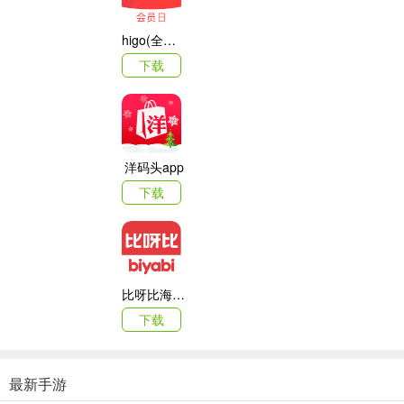
1.【达人】
小红书社区里集合了护肤、彩妆、服装搭配、流行包包、时
时尚购物达人！
higo(全球购)
下载
2.【每日精选】
每日百万用户更新的长篇干货精选,分享自己真金白银买
物节什么值得买？快来收藏达人们的购物秘籍吧！
3.【地区】
这里集合了欧洲、美国、韩国、日本、香港及其他东南亚
淘、海外扫货界必备指南！
洋码头app
小红书安卓版特色
下载
1.根据不同的商品类目进行智能检索，快速找到你所感兴趣的商品。
2.新浪微博与腾讯QQ账号登陆，与你的小伙伴们互通有无，共享心仪
3.拍照上传你的发现分享给大家，建立自己专属的发现相册，收藏自己
比呀比海外购手机版
下载
4.发现最新的香港商家的优惠折扣信息，优化扫货行程，追求金钱和时
5.实时看真实用户上传的商品图片及相关价格介绍信息，让你足不出户
最新手游
小红书购买攻略