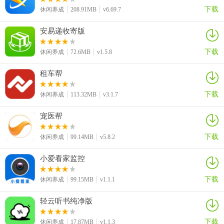
下载
休闲养成
208.91MB
v6.69.7
安易递收寄版
下载
休闲养成
72.6MB
v1.5.8
游戏特色
租车帮
1、无厘头末日设定
下载
休闲养成
113.32MB
v3.1.7
以60秒陨石撞地球为背景，打破传统末日题材的沉重感，用轻松荒诞
的风格呈现，让玩家在紧张倒计时中感受趣味。
宠医帮
2、高自由选择空间
下载
休闲养成
99.14MB
v5.8.2
60秒内无固定选择方向，可随心所欲做决定，无论是随性发泄还是追
小爱看家监控
求无憾，每一种选择都能推进专属剧情。
下载
休闲养成
99.15MB
v1.1.1
3、沉浸式音画搭配
轻云听书纯净版
采用魔性洗脑的音乐，搭配漫画风格的情节画面，音画结合营造出轻
松又带点荒诞的氛围，增强游玩代入感。
下载
休闲养成
17.87MB
v1.1.3