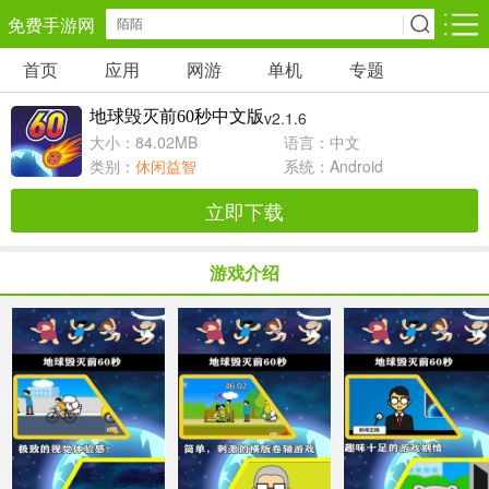
免费手游网
首页
应用
网游
单机
专题
安卓网游
安卓单机
安卓应用
地球毁灭前60秒中文版
v2.1.6
角色扮演
动作闯关
休闲益智
大小：84.02MB
语言：中文
类别：
休闲益智
系统：Android
卡牌对战
策略塔防
冒险解谜
立即下载
经营养成
射击枪战
赛车竞速
游戏介绍
仙侠网游
棋牌游戏
音乐游戏
手游辅助
回合网游
国战网游
儿童教育
体育运动