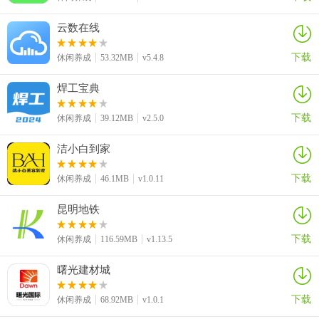
4、深思型多元结局
云数在线
不同选择对应不同结局，部分结局不仅有趣，还能引发对人生的思
下载
考，让游戏体验超越单纯的娱乐。
休闲养成
53.32MB
v5.4.8
5、匠心解谜剧情
焊工宝典
剧情中融入独特的解谜元素，解谜设计贴合末日设定，既不复杂又充
下载
休闲养成
39.12MB
v2.5.0
满巧思，为玩法增添更多层次。
洁小白到家
游戏亮点
下载
休闲养成
46.1MB
v1.0.11
1、短时高压趣味体验
昆明地铁
仅60秒的倒计时带来强烈时间压力，需快速决策，在紧张与慌乱中体
验独特乐趣，单局耗时短，适配碎片时间。
下载
休闲养成
116.59MB
v1.13.5
2、选择与反思结合
曙光建材城
不仅提供自由选择的爽感，还通过结局引导玩家思考人生，让游戏在
下载
娱乐之外多了一层深层意义。
休闲养成
68.92MB
v1.0.1